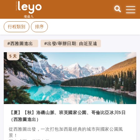
行程類別
排序
#西雅圖進出
#出發/舉辦日期: 由近至遠
5 天
【夏】【秋】洛磯山脈、班芙國家公園、哥倫比亞冰川5日
（西雅圖進出）
從西雅圖出發，一次打包加西最經典的城市與國家公園風
景！