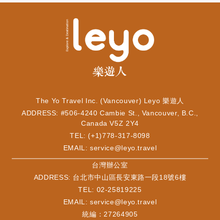
The Yo Travel Inc. (Vancouver) Leyo 樂遊人
ADDRESS: #506-4240 Cambie St., Vancouver, B.C.,
Canada V5Z 2Y4
TEL: (+1)778-317-8098
EMAIL:
service@leyo.travel
​台灣辦公室
ADDRESS: 台北市中山區長安東路一段18號6樓
TEL: 02-25819225
EMAIL:
service@leyo.travel
統編：27264905