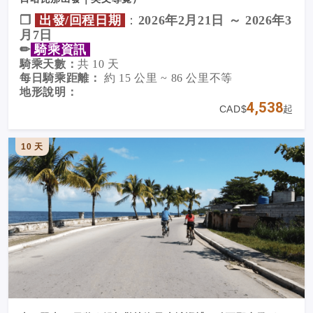
❐
出發/回程日期
：
2026年2月21日 ～ 2026年3
月7日
✏︎
騎乘資訊
騎乘天數：
共 10 天
每日騎乘距離：
約 15 公里 ~ 86 公里不等
地形說明：
✏︎
深入古巴心臟地帶：歷史、風景與文化的單
4,538
主要行駛於
安靜的鄉間道路
，部分路段會穿越市區，
CAD$
起
也包含一些丘陵與起伏的鄉村路段。
車之旅
某些區域的路面狀況較為顛簸，建議使用
混合車
整座古巴島嶼都蘊含豐富的殖民歷史，真正讓人彷彿
（Hybrid） 或
10 天
旅行車（Touring Bike）
最適合本行
置身於「西班牙加勒比海海盜時代」與糖業繁榮盛衰
程。
的黃金歲月的，是
古巴中部地區
。
支援車輛：
這些城市不僅視覺上充滿吸引力，更深刻反映了這片
提供
100% 全程隨行支援車
，旅客可安心騎乘，輕鬆
土地
色彩斑斕的歷史軌跡
：早期殖民者為了逃避海盜
應對各種狀況。
入侵，被迫一次次遷往內陸；在這裡，糖業、菸草與
✏︎
不只是騎車，更是深度體驗
奴隸制度交織，造就一段段榮枯興衰的命運輪迴；同
時也孕育了許多古巴歷史上的重要人物，包括現任總
✰加勒比海岸的陽光與海灘
統
米格爾・迪亞斯-卡內爾
。
✰殖民城市的文化底蘊與歷史故事
✰與當地居民的真實互動與交流
✰每日充滿驚喜的美食與音樂
✏︎
地理與氣候資訊
古巴位於北半球，是一座熱帶島嶼，全長約
1350 公