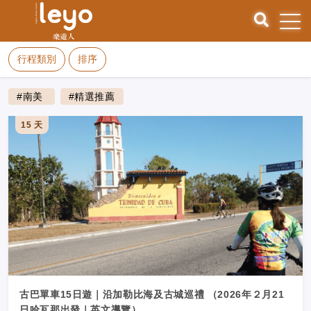
行程類別
排序
#南美
#精選推薦
15 天
古巴單車15日遊｜沿加勒比海及古城巡禮 （2026年２月21
日哈瓦那出發｜英文導覽）