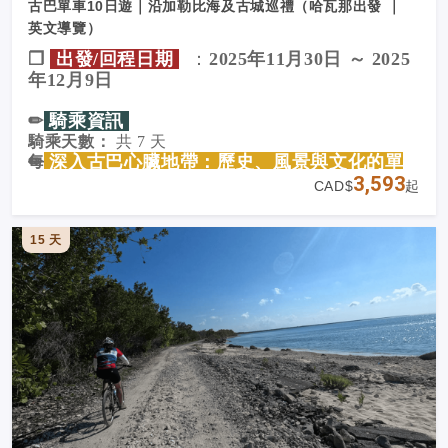
古巴單車10日遊｜沿加勒比海及古城巡禮（哈瓦那出發 ｜
里
，地形多樣，擁有山脈、森林、肥沃農地與金色海
灘。
英文導覽）
雖然關塔那摩地區有些沙漠氣候，但本次活動地點為
❐
出發/回程日期
：
2025年11月30日 ～ 2025
哈瓦那（Havana）與比尼亞萊斯（Viñales）
，離該
年12月9日
區非常遙遠。
古巴每年分為兩大氣候季節：
✏︎
騎乘資訊
乾季（11 月至 4 月）：
溫暖舒適，日均氣溫約
20～
騎乘天數：
共 7 天
25°C
，我們的所有行程都安排於此期間舉辦。
✏︎
深入古巴心臟地帶：歷史、風景與文化的單
每日騎乘距離：
約 50 公里（平均）
3,593
地形說明：
車之旅
CAD$
起
主要為
鄉間緩坡道路
，部分路段穿越城市，整體路況
整座古巴島嶼都蘊含豐富的殖民歷史，真正讓人彷彿
平穩舒適。
置身於「西班牙加勒比海海盜時代」與糖業繁榮盛衰
建議使用
15 天
混合車（Hybrid） 或
旅行車（Touring
的黃金歲月的，是
古巴中部地區
。
Bike）
最適合本行程。
這些城市不僅視覺上充滿吸引力，更深刻反映了這片
支援車輛：
土地
色彩斑斕的歷史軌跡
：早期殖民者為了逃避海盜
提供
100% 全程隨行支援車
，旅客可安心騎乘，輕鬆
入侵，被迫一次次遷往內陸；在這裡，糖業、菸草與
應對各種狀況。
奴隸制度交織，造就一段段榮枯興衰的命運輪迴；同
✏︎
不只是騎車，更是深度體驗
時也孕育了許多古巴歷史上的重要人物，包括現任總
統
米格爾・迪亞斯-卡內爾
。
✰加勒比海岸的陽光與海灘
✰
殖民城市的文化底蘊與歷史故事
✰
與當地居民的真實互動與交流
✰
每日充滿驚喜的美食與音樂