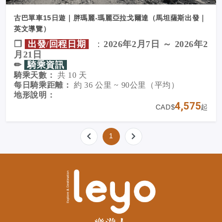
✏︎
地理與氣候資訊
古巴單車15日遊｜胖瑪麗-瑪麗亞拉戈爾達（馬坦薩斯出發｜
古巴位於北半球，是
全長 1350 公里
的熱帶島嶼，擁
有多樣地形：山脈、森林、農地與金色海灘兼具。
英文導覽）
本行程活動範圍不涉及乾燥的關塔那摩地區
❐
出發/回程日期
：
2026年2月7日 ～ 2026年2
旅遊季為
11 月至 4 月乾季
，日均溫約
20～25°C
月21日
✏︎
騎乘資訊
騎乘天數：
共 10 天
每日騎乘距離：
約 36 公里 ~ 90公里（平均）
地形說明：
✏︎
通往「胖瑪麗」的綠色航道
4,575
主要為
鄉間緩坡道路
，部分路段穿越城市，整體路況
CAD$
起
平穩舒適。
在這趟旅程中，我們將從
馬坦薩斯（Matanzas）
出
建議使用
混合車（Hybrid） 或
旅行車（Touring
發，沿著
寧靜的鄉間道路一路騎行至古巴最西端的瑪
Bike）
最適合本行程。
麗亞拉戈爾達（
María la Gorda
/「胖瑪麗」）
，也正
1
支援車輛：
是這次旅程名稱的由來。
在哈瓦那（Havana），我們將停留數日，深入探索首
提供
100% 全程隨行支援車
，旅客可視體力與需求
隨
都的城市寶藏，包括擁有世界遺產地位的老城區
哈瓦
時上車休息
，輕鬆應對各種狀況旅客。
那舊城（Habana Vieja）
，並有機會見證傳統的
「關
城儀式」
——昔日象徵守護城市安全的古老習俗。