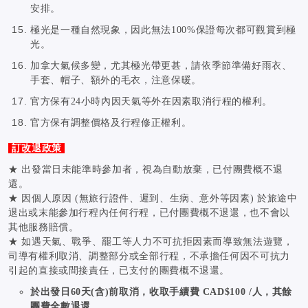
安排。
極光是一種自然現象，因此無法100%保證每次都可觀賞到極
光。
加拿大氣候多變，尤其極光帶更甚，請依季節準備好雨衣、
手套、帽子、額外的毛衣，注意保暖。
官方保有24小時內因天氣等外在因素取消行程的權利。
官方保有調整價格及行程修正權利。
訂改退政策
★
出發當日未能準時參加者，視為自動放棄，已付團費概不退
還。
★
因個人原因 (無旅行證件、遲到、生病、意外等因素) 於旅途中
退出或末能參加行程內任何行程，已付團費概不退還，也不會以
其他服務賠償。
★
如遇天氣、戰爭、罷工等人力不可抗拒因素而導致無法遊覽，
司導有權利取消、調整部分或全部行程，不承擔任何因不可抗力
引起的直接或間接責任，已支付的團費概不退還。
於出發日60天(含
)前取消，收取手續費 CAD$100 /人，其餘
團費全數退還