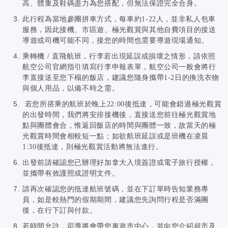
高、體重及鞋碼盡力為您搭配，但無法保證完全合身。
此行程為當地參團拼車方式，每車約1-22人，並非私人包車
服務，因此接機、市區遊、極光觀賞與其他自費項目的接送
導遊或司機可能不同，接您的時間也需要導遊現場通知。
乘轉機 / 直飛航班，行李若出現延誤或損壞之情形，請依照
航空公司官網指引填寫行李申報表單，航空公司一般會將行
李直接送至您下榻的飯店，建議您隨身攜帶1-2日的換洗衣物
與個人用品，以備不時之需。
若您所搭乘的航班於晚上22:00後抵達，可能會錯過極光觀賞
的出發時間，我們將安排接機後，直接送您前往極光觀賞地
點與團體會合，惟返回飯店的時間與團體一致，故當天的極
光觀賞時間會相較短一點；如欲航班延誤或是班機在凌晨
1:30後抵達，則極光觀賞活動將無法進行。
出發前請確認您已辦理好加拿大入境簽證或電子旅行授權，
並攜帶有效護照或證明文件。
請再次確認您的抵達航班號碼，並在下訂單時告知業務專
員，如是較熱門的假期期間，建議您先詢問行程是否滿團
後，在行下訂與付款。
若時間允許，司導將會帶您車遊市中心，並向您介紹超市及