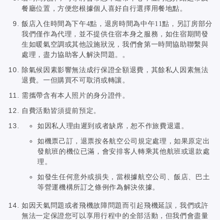
餐廳位置，方便您根據個人喜好自行選擇用餐地點。
飯店入住時間為下午4點，退房時間為中午11點，另訂房部分
我們僅作為代理，並不提供住宿本身之服務，如住宿期間發
生如暖氣空調或其他設施狀況，我們會第一時間協助聯繫與
處理，盡力協助客人解決問題。。
除氣候因素影響無法成行保證全額退費，其餘私人因素無法
退費。一但購買不可取消或轉讓。
需攜帶含有本人照片的身分證件。
自費活動皆須提前預定。
如因私人理由遲到或者缺席，恕不作旅費退還。
如機票己訂，退票按各航空公司規定處理，
如果原定出
發航班的機位已滿，會安排客人轉乘其他航班或退款處
理。
如發生任何意外或損失，當根據航空公司、飯店、巴土
等營運機構所訂之條例作為解決依據。 ​
如因天氣問題或者飛機故障問題而引起飛機延誤，我們或許
無法一定保證您可以享用行程中的全部活動，但我們會盡量