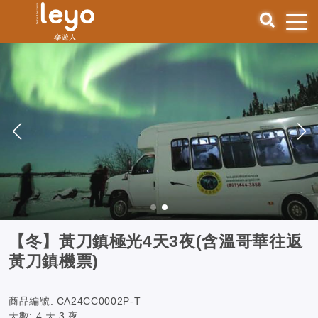
【冬】黃刀鎮極光4天3夜(含溫哥華往返
黃刀鎮機票)
商品編號:
CA24CC0002P-T
天數:
4 天 3 夜