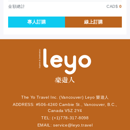
金額總計
CAD$
0
專人訂購
線上訂購
The Yo Travel Inc. (Vancouver) Leyo 樂遊人
ADDRESS: #506-4240 Cambie St., Vancouver, B.C.,
Canada V5Z 2Y4
TEL: (+1)778-317-8098
EMAIL:
service@leyo.travel