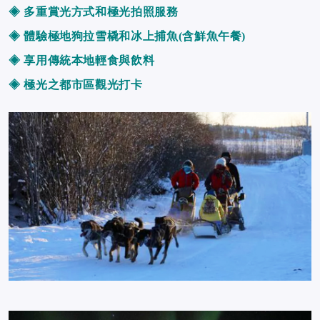
◈
多重賞光方式和極光拍照服務
◈ 體驗
極地狗拉雪橇和冰上捕魚(含鮮魚午餐)
◈
享用傳統本地輕食與飲料
◈
極光之都市區觀光打卡