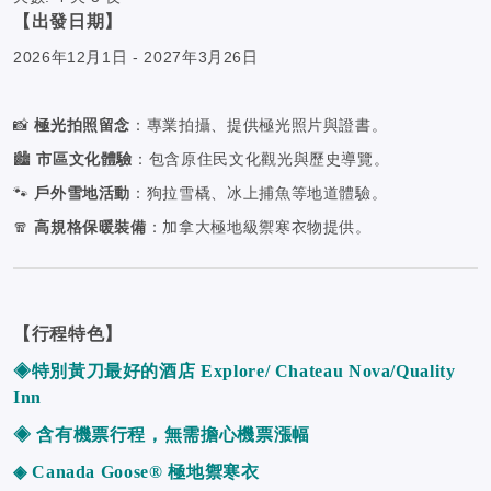
【出發日期】
2026年12月1日 - 2027年3月26日
📸
極光拍照留念
：專業拍攝、提供極光照片與證書。
🏙️
市區文化體驗
：包含原住民文化觀光與歷史導覽。
🐾
戶外雪地活動
：狗拉雪橇、冰上捕魚等地道體驗。
🧣
高規格保暖裝備
：加拿大極地級禦寒衣物提供。
【行程特色】
◈
特別黃刀最好的酒店 Explore/ Chateau Nova/Quality
Inn
◈ 含
有機票行程，無需擔心機票漲幅
◈
Canada Goose® 極地禦寒衣