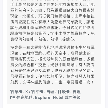
千上萬的觀光客遠從世界各地前來加拿大西北地
區的首府－黃刀鎮，只為親眼目睹大自然最奇妙
現象－北極光。飛抵黃刀鎮機場後，由專車接往
酒店登記住宿並有專人為您進行簡單說明，讓您
試穿與租用禦寒衣物與雪靴。今日晚間約10點將
驅車前往極光觀賞區，於小木屋內觀賞極光，免
費提供熱咖啡、熱茶、熱湯...等點心。
極光是一種太陽能流和地球磁場碰撞產生的放電
現象，在離地面約60哩的天空中，所釋放出的一
百萬兆瓦光芒。極光最常見的顏色是綠色，多種
層次的綠色相互交疊，光影不斷舞動，有人說看
到極光代表好運及幸福，也有人說想懷孕的婦女
只要看到極光，便可如願受孕。極光引發人無限
幻想，充滿神話及傳說，一生一定要看過一次！
早餐: X
/
中餐: 自理
/
晚餐: 自理
住宿地點: Explorer Hotel 或同等级