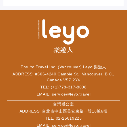
The Yo Travel Inc. (Vancouver) Leyo 樂遊人
ADDRESS: #506-4240 Cambie St., Vancouver, B.C.,
Canada V5Z 2Y4
TEL: (+1)778-317-8098
EMAIL:
service@leyo.travel
​台灣辦公室
ADDRESS: 台北市中山區長安東路一段18號6樓
TEL: 02-25819225
EMAIL:
service@leyo.travel