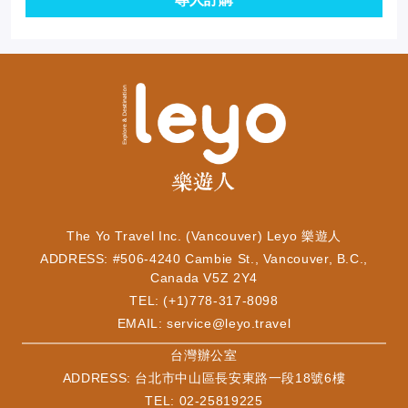
The Yo Travel Inc. (Vancouver) Leyo 樂遊人
ADDRESS: #506-4240 Cambie St., Vancouver, B.C.,
Canada V5Z 2Y4
TEL: (+1)778-317-8098
EMAIL:
service@leyo.travel
​台灣辦公室
ADDRESS: 台北市中山區長安東路一段18號6樓
TEL: 02-25819225