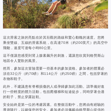
這次滑索之旅的亮點在於其壯觀的路線和驚心動魄的速度。您將
乘坐雙線、五線的滑索系統，在高達70米（約200英尺）的高空中
飛馳，速度可達每小時80公里。
這不僅讓您感受到肾上腺素飆升的刺激，還讓您欣賞到格勞斯山
地區令人驚歎的風景。
然而，參加這次冒險需要一些基本的參加資格。參加者的體重必
須在32公斤（約70磅）和114公斤（約250磅）之間，包括穿著的
衣物和鞋子。
此外，不建議患有脊椎損傷的人或孕婦參加此活動。請準備好進
行一些輕度的體力活動，包括爬樓梯和短途徒步，同時穿著合適
的鞋子，禁止穿露趾鞋。
安全始終是第一位的考慮因素。在整個活動中，您將由有經驗的
導遊隨行，以確保您的安全。參加者必須佩戴由格勞斯山提供的