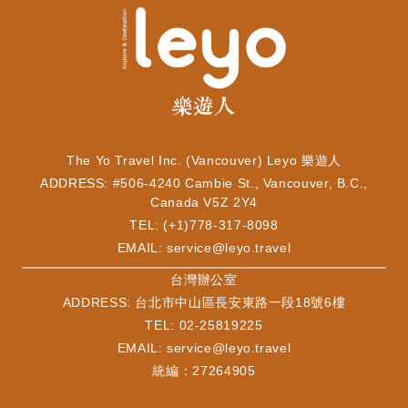
The Yo Travel Inc. (Vancouver) Leyo 樂遊人
ADDRESS: #506-4240 Cambie St., Vancouver, B.C.,
Canada V5Z 2Y4
TEL: (+1)778-317-8098
EMAIL:
service@leyo.travel
​台灣辦公室
ADDRESS: 台北市中山區長安東路一段18號6樓
TEL: 02-25819225
EMAIL:
service@leyo.travel
統編：27264905