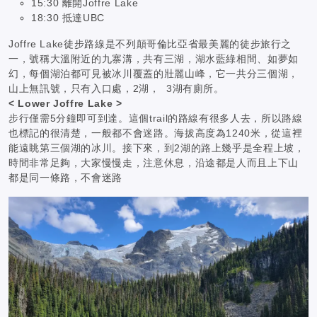
15:30 離開Joffre Lake
18:30 抵達UBC
Joffre Lake徒步路線是不列顛哥倫比亞省最美麗的徒步旅行之
一，號稱大溫附近的九寨溝，共有三湖，湖水藍綠相間、如夢如
幻，每個湖泊都可見被冰川覆蓋的壯麗山峰，它一共分三個湖，
山上無訊號，只有入口處，2湖， 3湖有廁所。
< Lower Joffre Lake >
步行僅需5分鐘即可到達。這個trail的路線有很多人去，所以路線
也標記的很清楚，一般都不會迷路。海拔高度為1240米，從這裡
能遠眺第三個湖的冰川。接下來，到2湖的路上幾乎是全程上坡，
時間非常足夠，大家慢慢走，注意休息，沿途都是人而且上下山
都是同一條路，不會迷路